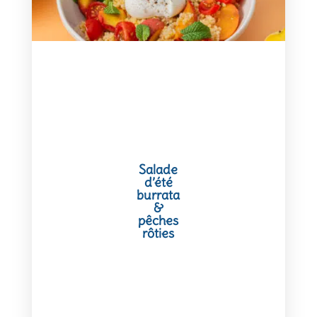
Salade
d’été
burrata
&
pêches
rôties