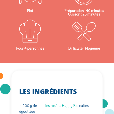
Plat
Préparation : 40 minutes
Cuisson : 25 minutes
Pour 4 personnes
Difficulté : Moyenne
LES INGRÉDIENTS
・200 g de
lentilles rosées Happy Bio
cuites
égouttées