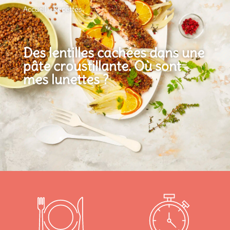
Accueil
»
Recettes
Des lentilles cachées dans une
pâte croustillante. Où sont
mes lunettes ?