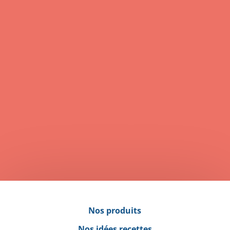
Cake méditerranéen aux pois
chiches
Préparation : 15 minutes
Cuisson : 40 minutes
Nos produits
Nos idées recettes