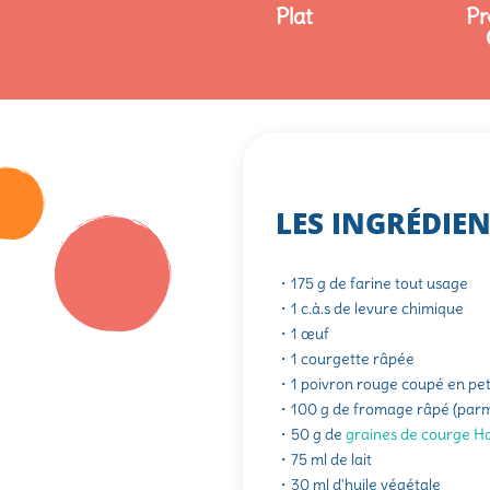
Plat
Pr
LES INGRÉDIE
・175 g de farine tout usage
・1 c.à.s de levure chimique
・1 œuf
・1 courgette râpée
・1 poivron rouge coupé en pet
・100 g de fromage râpé (parm
・50 g de
graines de courge H
・75 ml de lait
・30 ml d'huile végétale