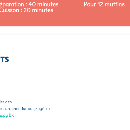
éparation : 40 minutes
Pour 12 muffins
Cuisson : 20 minutes
NTS
its dés
esan, cheddar ou gruyère)
appy Bio