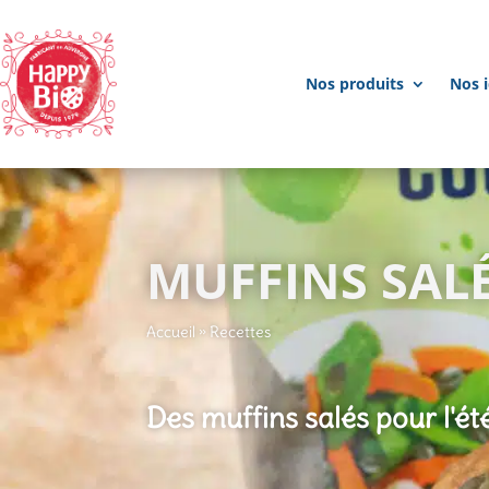
Nos produits
Nos i
MUFFINS SAL
Accueil
»
Recettes
Des muffins salés pour l'ét