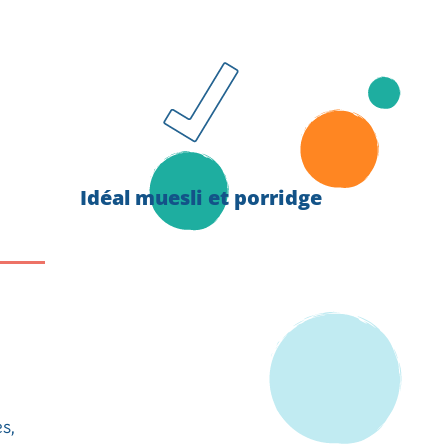
Idéal muesli et porridge
s,