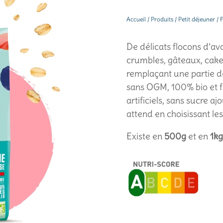
Accueil
/
Produits
/
Petit déjeuner
/
F
De délicats flocons d’avo
crumbles, gâteaux, cake
remplaçant une partie de
sans OGM, 100% bio et f
artificiels, sans sucre aj
attend en choisissant le
Existe en
500g
et en
1kg