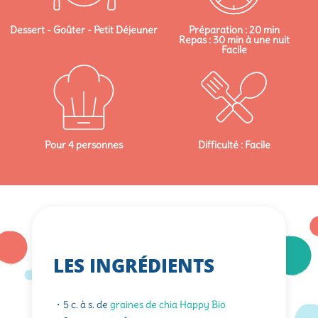
Dessert - Goûter - Petit Déjeuner
Préparation : 20 min
Repas : 30 min à une nuit
Facile
Pour 4 personnes
Difficulté : Facile
LES INGRÉDIENTS
・5 c. à s. de
graines de chia Happy Bio