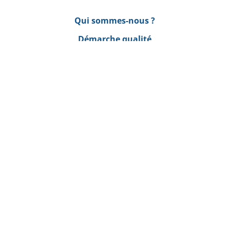
Qui sommes-nous ?
Démarche qualité
Processus de fabrication
Happy Bio
sur les réseaux !
Happy Bio© 2024
Mentions légales