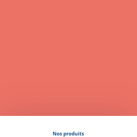
Purée de courges aux graines de
courge
Préparation : 20 min
Cuisson : 30 minutes
Nos produits