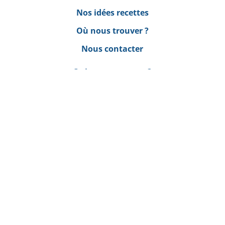
Nos idées recettes
Où nous trouver ?
Nous contacter
Qui sommes-nous ?
Démarche qualité
Processus de fabrication
Happy Bio
sur les réseaux !