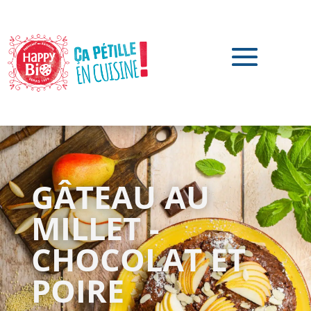
GÂTEAU AU
MILLET -
CHOCOLAT ET
POIRE