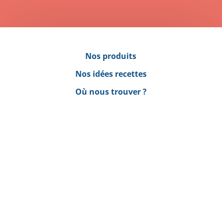
Nos produits
Nos idées recettes
Où nous trouver ?
Nous contacter
Qui sommes-nous ?
Démarche qualité
Processus de fabrication
Happy Bio
sur les réseaux !