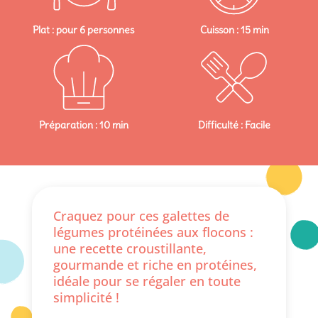
Plat : pour 6 personnes
Cuisson : 15 min
Préparation : 10 min
Difficulté : Facile
Craquez pour ces galettes de
légumes protéinées aux flocons :
une recette croustillante,
gourmande et riche en protéines,
idéale pour se régaler en toute
simplicité !